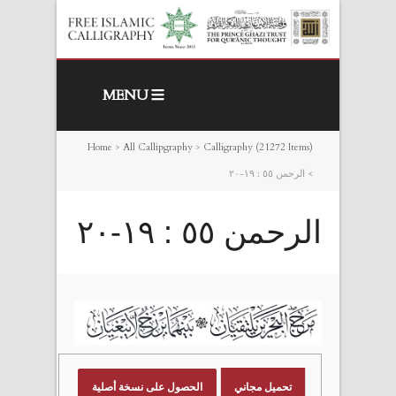
MENU
Home
>
All Callipgraphy
>
Calligraphy (21272 Items)
>
الرحمن ٥٥ : ١٩-٢٠
الرحمن ٥٥ : ١٩-٢٠
تحميل مجاني
الحصول على نسخة أصلية