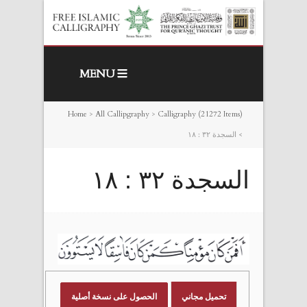
MENU
Home
>
All Callipgraphy
>
Calligraphy (21272 Items)
>
السجدة ٣٢ : ١٨
السجدة ٣٢ : ١٨
تحميل مجاني
الحصول على نسخة أصلية