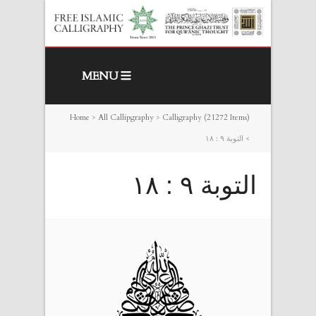
MENU
Home
>
All Callipgraphy
>
Calligraphy (21272 Items)
>
التوبة ٩ : ١٨
التوبة ٩ : ١٨