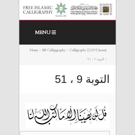
MENU
Home
>
All Callipgraphy
>
Calligraphy (21272 Items)
>
التوبة 9 ، 51
التوبة 9 ، 51