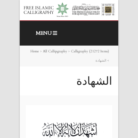
MENU
Home
>
All Callipgraphy
>
Calligraphy (21272 Items)
>
الشهادة
الشهادة