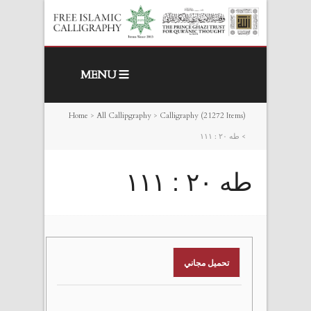
MENU
Home
>
All Callipgraphy
>
Calligraphy (21272 Items)
>
طه ٢٠ : ١١١
طه ٢٠ : ١١١
تحميل مجاني