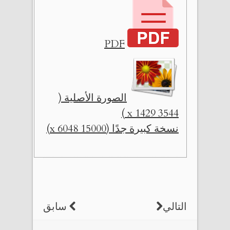
PDF
الصورة الأصلية (
3544 x 1429 )
نسخة كبيرة جدًا (15000 x 6048)
التالي
سابق