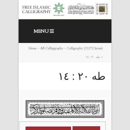
MENU
Home
>
All Callipgraphy
>
Calligraphy (21272 Items)
>
طه ٢٠ : ١٤
طه ٢٠ : ١٤