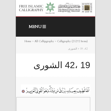
MENU
Home
>
All Callipgraphy
>
Calligraphy (21272 Items)
19 ،42 الشورى
>
19 ،42 الشورى