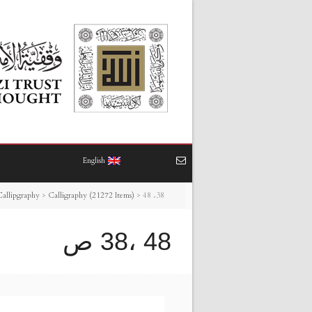
English
48 ،38 ص
>
Calligraphy (21272 Items)
>
Callipgraphy
48 ،38 ص