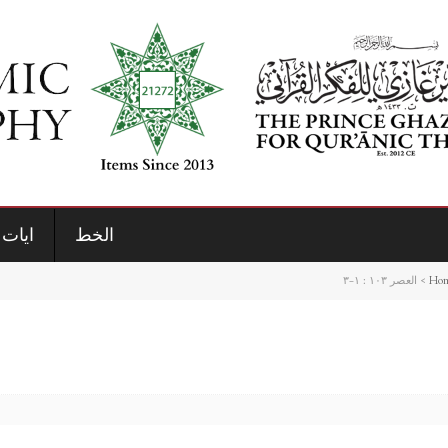
الخط
ايات 
Ho
>
العصر ١٠٣ : ١-٣