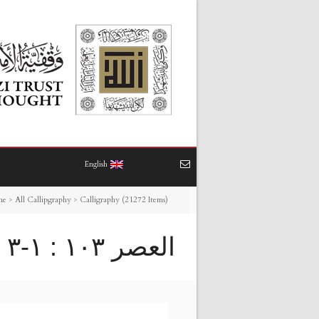
English
me
>
All Callipgraphy
>
Calligraphy (21272 Items)
العصر ١٠٣ : ١-٣