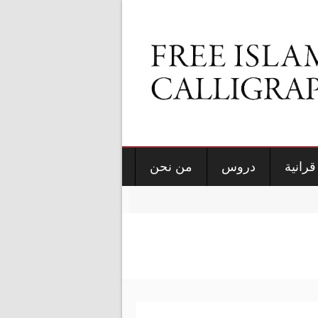
قرانية
دروس
من نحن