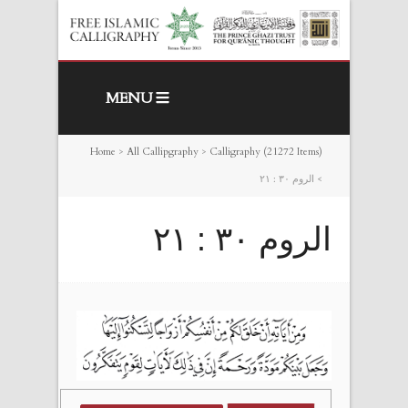
MENU
Home
>
All Callipgraphy
>
Calligraphy (21272 Items)
>
الروم ٣٠ : ٢١
الروم ٣٠ : ٢١