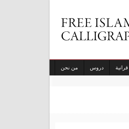
قرانية
دروس
من نحن