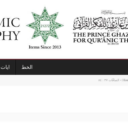
الخط
ايات 
Ho
>
الصافّات ٣٧ : ٨٤