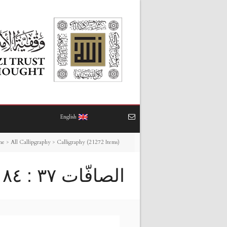
English
me
>
All Callipgraphy
>
Calligraphy (21272 Items)
الصافّات ٣٧ : ٨٤