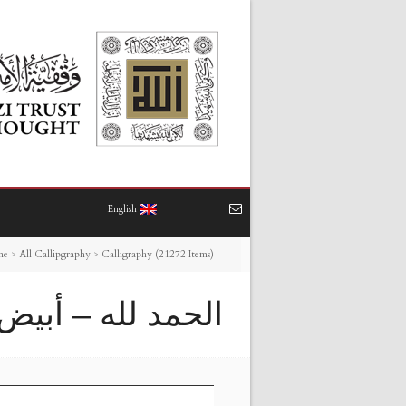
English
me
>
All Callipgraphy
>
Calligraphy (21272 Items)
الحمد لله – أبيض