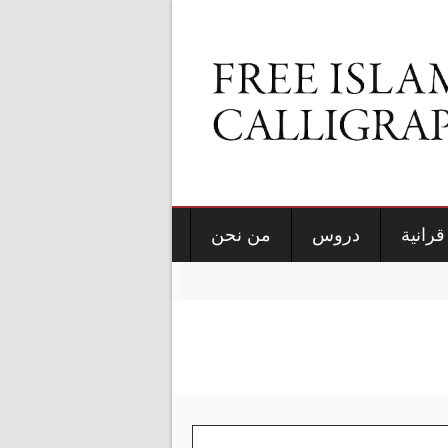
قرانية
دروس
من نحن