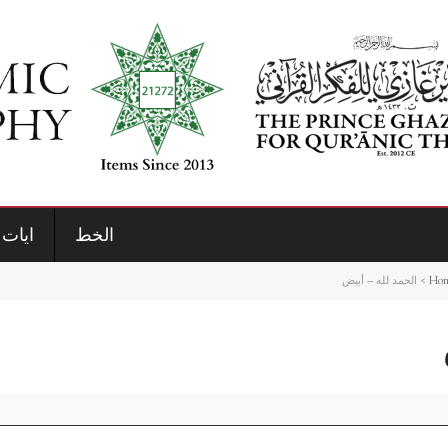
الخط
ايات 
Ho
>
الحمد لله – أبيض