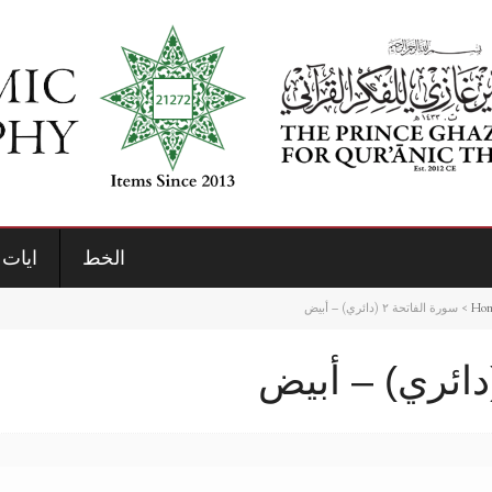
الخط
ايات 
Ho
>
سورة الفاتحة ٢ (دائري) – أبيض