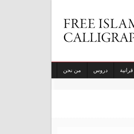
قرانية
دروس
من نحن