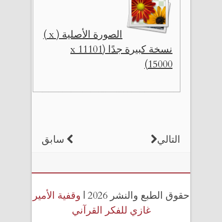
الصورة الأصلية ( x )
نسخة كبيرة جدًا (11101 x
15000)
التالي
سابق
حقوق الطبع والنشر 2026 |
وقفية الأمير
غازي للفكر القرآني