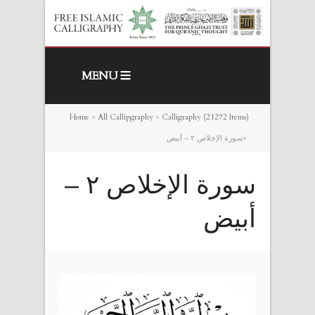
MENU
Home
>
All Callipgraphy
>
Calligraphy (21272 Items)
>
‎سورة الإخلاص ٢ –
أبيض