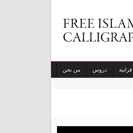
قرانية
دروس
من نحن