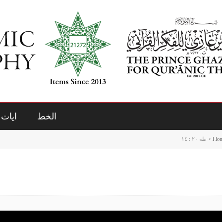
الخط
ايات 
Ho
>
طه ٢٠ : ١٤