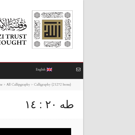
English
me
>
All Callipgraphy
>
Calligraphy (21272 Items)
طه ٢٠ : ١٤